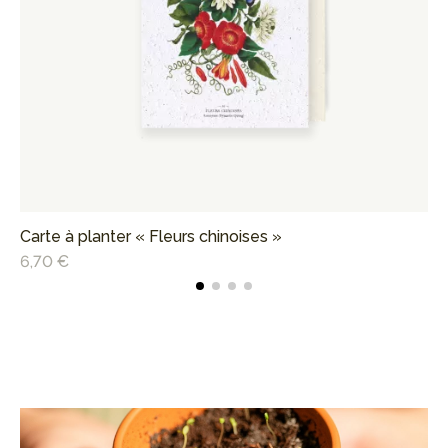
Carte à planter « Fleurs chinoises »
Ca
6,70 €
6,