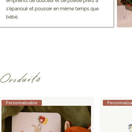
empreints de douceur et de poésie prêts à
s'épanouir et pousser en même temps que
bébé.
Produits
Personnalisable
Personnalis