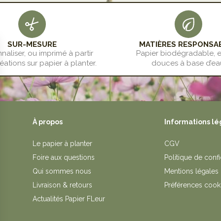
SUR-MESURE
MATIÈRES RESPONSA
naliser, ou imprimé à partir
Papier biodégradable, 
éations sur papier à planter.
douces à base d’ea
À propos
Informations lé
Le papier à planter
CGV
Foire aux questions
Politique de confi
Qui sommes nous
Mentions légales
Livraison & retours
Préférences cook
Actualités Papier FLeur