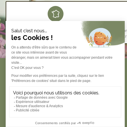
FAIT EN FRANCE
Créé et imprimé avec soin dans notre
À person
atelier parisien
de vos cr
Produits
Impression personnalisée
Mariage
Naissance
Carterie
Papeterie
Idées cadeaux