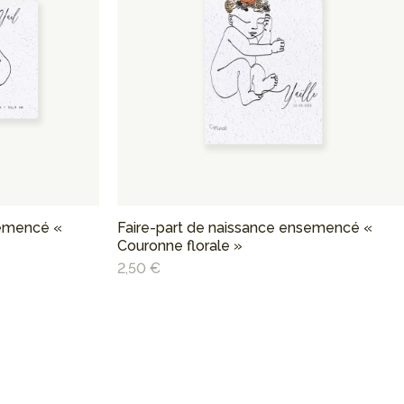
semencé «
Faire-part de naissance ensemencé «
Couronne florale »
2,50 €