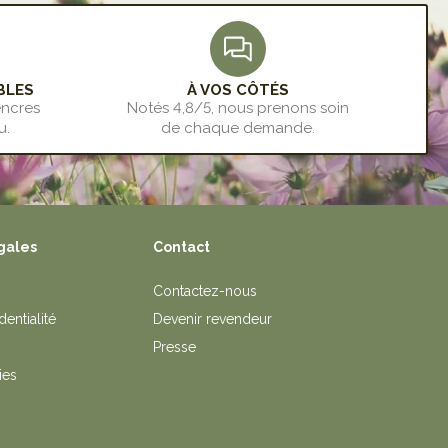
S'INSCRIRE
BLES
À VOS CÔTÉS
encres
Notés 4,8/5, nous prenons soin
u.
de chaque demande.
gales
Contact
Contactez-nous
dentialité
Devenir revendeur
Presse
ies