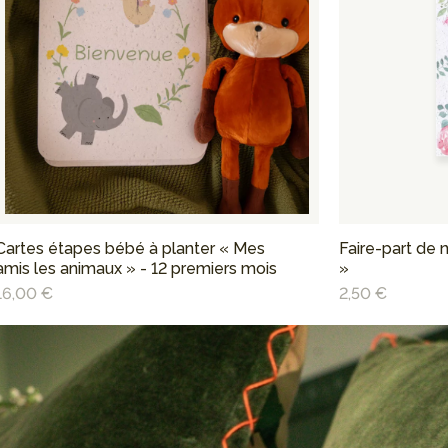
Cartes étapes bébé à planter « Mes
Faire-part de 
amis les animaux » - 12 premiers mois
»
16,00 €
2,50 €