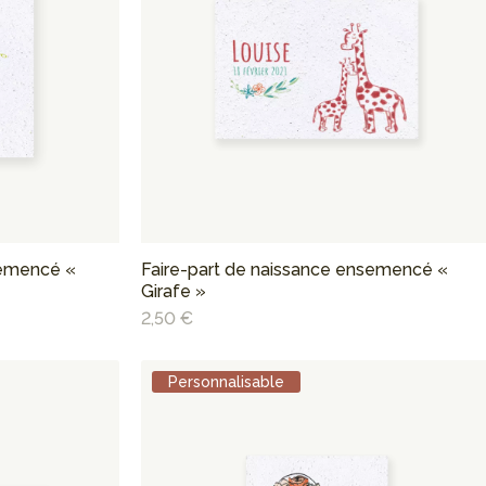
semencé «
Faire-part de naissance ensemencé «
Girafe »
2,50 €
Personnalisable