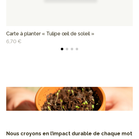
Carte à planter « Tulipe œil de soleil »
Ca
6,70 €
6,
Nous croyons en l’impact durable de
chaque mot