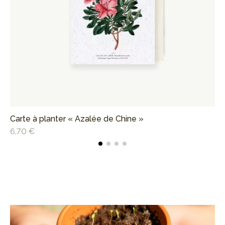
Carte à planter « Azalée de Chine »
Ca
6,70 €
6,