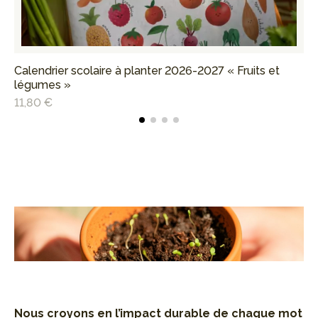
Calendrier scolaire à planter 2026-2027 « Fruits et
Ca
légumes »
fle
11,80 €
22
Nous croyons en l’impact durable de
chaque mot