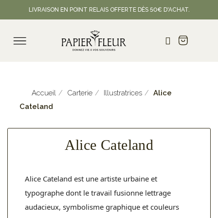
LIVRAISON EN POINT RELAIS OFFERTE DÈS 50€ D'ACHAT.
Accueil
Carterie
Illustratrices
Alice
Cateland
Alice Cateland
Alice
Cateland
est une artiste urbaine et
typographe dont le travail fusionne lettrage
audacieux, symbolisme graphique et couleurs