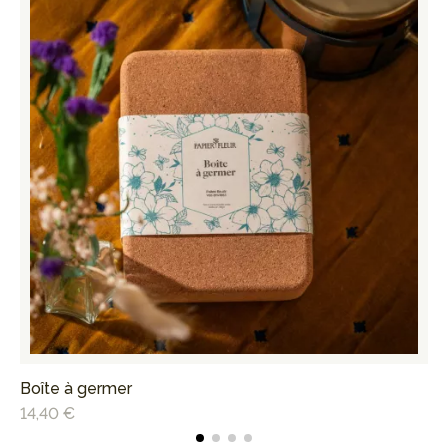
Boîte à germer
Ca
14,40 €
6,