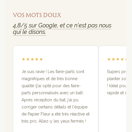
VOS MOTS DOUX
4,8/5 sur Google, et ce n'est pas nous
qui le disons.
★
★
★
★
★
★
★
★
★
★
Je suis ravie ! Les faire-parts sont
Supers produi
magnifiques et de très bonne
planter sont t
qualité (j'ai opté pour des faire-
! Idéal pour 
parts personnalisés avec un bat).
rapide et so
Après réception du bat, j'ai pu
corriger certains détails et l'équipe
de Papier Fleur a été très réactive et
très pro. Allez-y les yeux fermés !