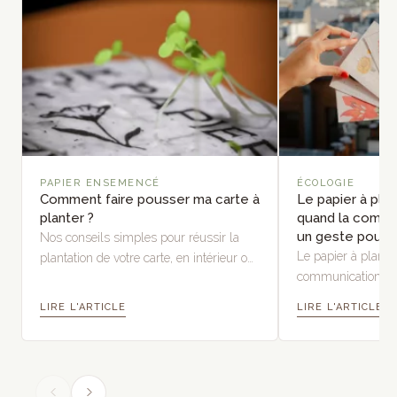
PAPIER ENSEMENCÉ
ÉCOLOGIE
Comment faire pousser ma carte à
Le papier à pla
planter ?
quand la commu
un geste pour l
Nos conseils simples pour réussir la
Le papier à plant
plantation de votre carte, en intérieur ou
communication en 
en extérieur, et laisser la nature
nature et la biodive
s'épanouir.
LIRE L'ARTICLE
LIRE L'ARTICLE