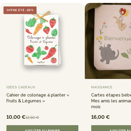
OFFRE ÉTÉ -20%
IDÉES CADEAUX
NAISSANCE
Cahier de coloriage à planter «
Cartes étapes bébé
Fruits & Légumes »
Mes amis les anima
mois
10,00 €
16,00 €
12,50 €
AJOUTER AU PANIER
AJOUTER AU