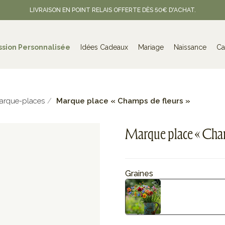
LIVRAISON EN POINT RELAIS OFFERTE DÈS 50€ D'ACHAT.
ssion Personnalisée
Idées Cadeaux
Mariage
Naissance
Ca
arque-places
Marque place « Champs de fleurs »
Marque place « Cham
Graines