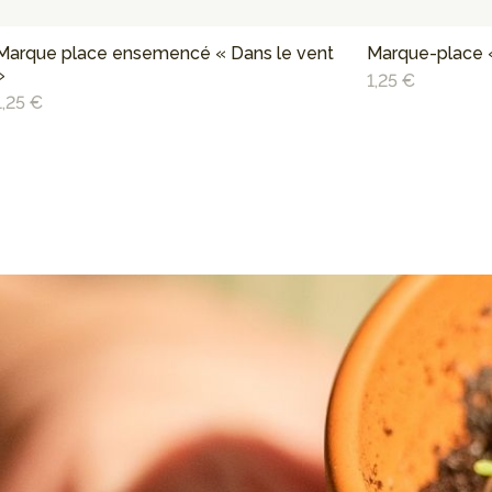
Marque place ensemencé « Dans le vent
Marque-place «
»
1,25 €
1,25 €