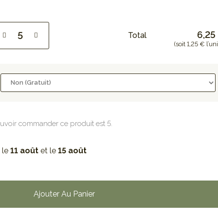
6,25
Total
(soit 1,25 € l’uni
uvoir commander ce produit est 5.
 le
11 août
et le
15 août
Ajouter Au Panier