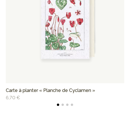
Carte à planter « Planche de Cyclamen »
Af
6,70 €
10