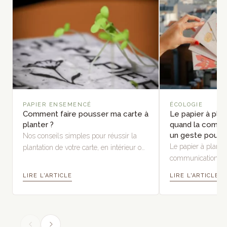
PAPIER ENSEMENCÉ
ÉCOLOGIE
Comment faire pousser ma carte à
Le papier à pla
planter ?
quand la commu
un geste pour l
Nos conseils simples pour réussir la
Le papier à plant
plantation de votre carte, en intérieur ou
communication en 
en extérieur, et laisser la nature
nature et la biodive
s'épanouir.
LIRE L'ARTICLE
LIRE L'ARTICLE