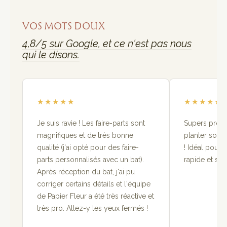
VOS MOTS DOUX
4,8/5 sur Google, et ce n'est pas nous
qui le disons.
★
★
★
★
★
★
★
★
★
★
Je suis ravie ! Les faire-parts sont
Supers produi
magnifiques et de très bonne
planter sont t
qualité (j'ai opté pour des faire-
! Idéal pour 
parts personnalisés avec un bat).
rapide et so
Après réception du bat, j'ai pu
corriger certains détails et l'équipe
de Papier Fleur a été très réactive et
très pro. Allez-y les yeux fermés !