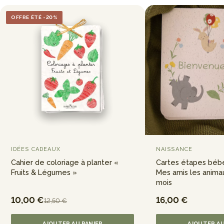
OFFRE ÉTÉ -20%
IDÉES CADEAUX
NAISSANCE
Cahier de coloriage à planter «
Cartes étapes bébé
Fruits & Légumes »
Mes amis les anima
mois
10,00 €
16,00 €
12,50 €
AJOUTER AU PANIER
AJOUTER AU