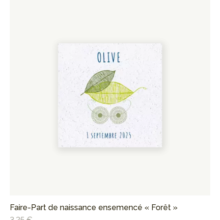
Faire-Part de naissance ensemencé « Forêt »
Fa
3,25 €
2,