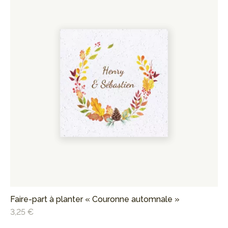
Faire-part à planter « Couronne automnale »
Ma
»
3,25 €
1,