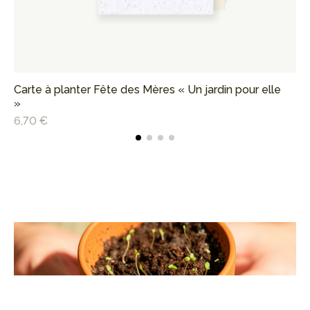
Carte à planter Fête des Mères « Un jardin pour elle
Ca
»
6,
6,70 €