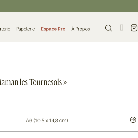
rterie
Papeterie
Espace Pro
À Propos
Maman les Tournesols »
A6 (10,5 x 14,8 cm)