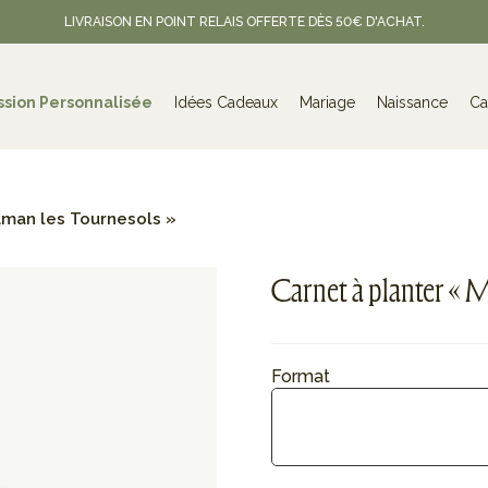
LIVRAISON EN POINT RELAIS OFFERTE DÈS 50€ D'ACHAT.
ssion Personnalisée
Idées Cadeaux
Mariage
Naissance
Ca
aman les Tournesols »
Carnet à planter « 
Format