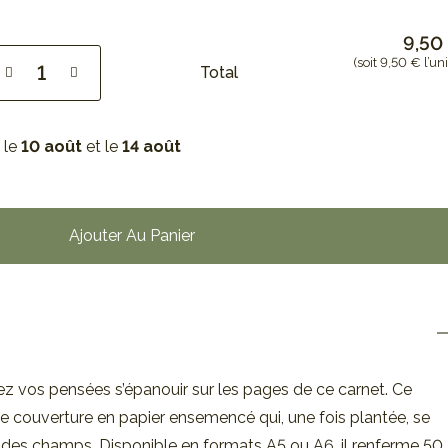
9,50
(soit 9,50 € l’uni
Total
 le
10 août
et le
14 août
Ajouter Au Panier
sez vos pensées s’épanouir sur les pages de ce carnet. Ce
 couverture en papier ensemencé qui, une fois plantée, se
des champs. Disponible en formats A5 ou A6, il renferme 50