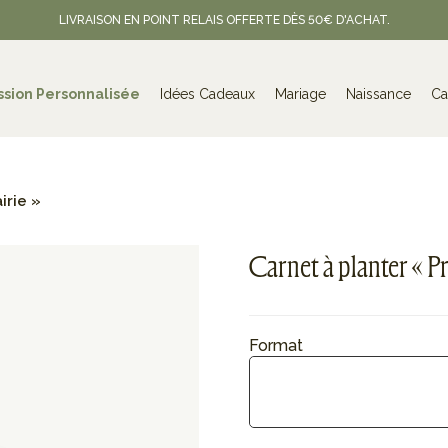
LIVRAISON EN POINT RELAIS OFFERTE DÈS 50€ D'ACHAT.
ssion Personnalisée
Idées Cadeaux
Mariage
Naissance
Ca
irie »
Carnet à planter « Pr
Format