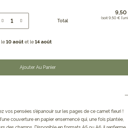
9,50
(soit 9,50 € l’uni
Total
 le
10 août
et le
14 août
Ajouter Au Panier
sez vos pensées s’épanouir sur les pages de ce carnet fleuri !
une couverture en papier ensemencé qui, une fois plantée,
rs des champs. Disponible en formats A5 ou A6, il renferme