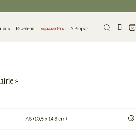
rterie
Papeterie
Espace Pro
À Propos
airie »
A6 (10,5 x 14,8 cm)