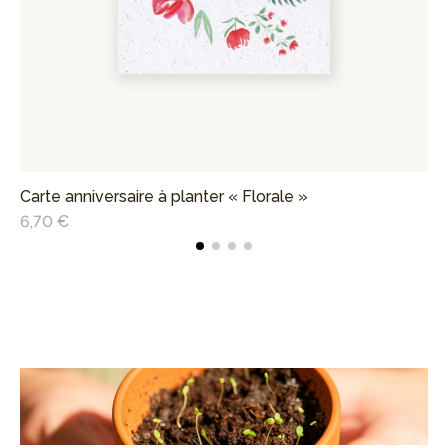
Carte anniversaire à planter « Florale »
Ca
6,70 €
6,