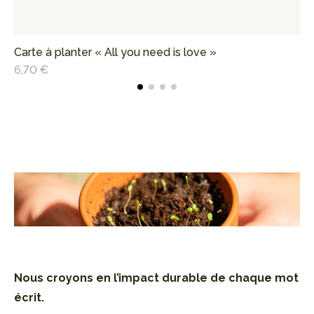
Carte à planter « All you need is love »
Ca
6,70 €
6,
Nous croyons en l’impact durable de
chaque mot
écrit.