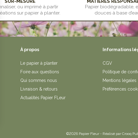
SUR-MESURE
MATIÈRES RESPONSA
naliser, ou imprimé à partir
Papier biodégradable, 
éations sur papier à planter.
douces à base d’ea
À propos
Informations lé
Le papier à planter
CGV
Foire aux questions
Politique de confi
Qui sommes nous
Mentions légales
Livraison & retours
Préférences cook
Actualités Papier FLeur
©2026 Papier Fleur - Réalisé par
Crooq Pu