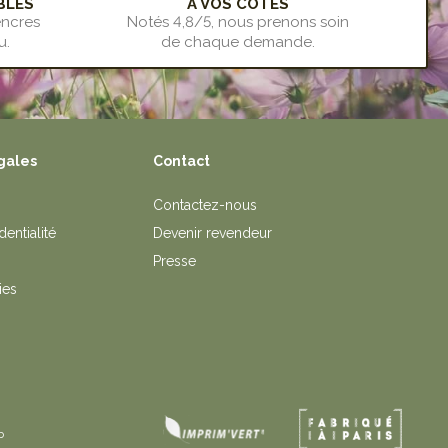
BLES
À VOS CÔTÉS
encres
Notés 4,8/5, nous prenons soin
u.
de chaque demande.
gales
Contact
Contactez-nous
dentialité
Devenir revendeur
Presse
ies
b