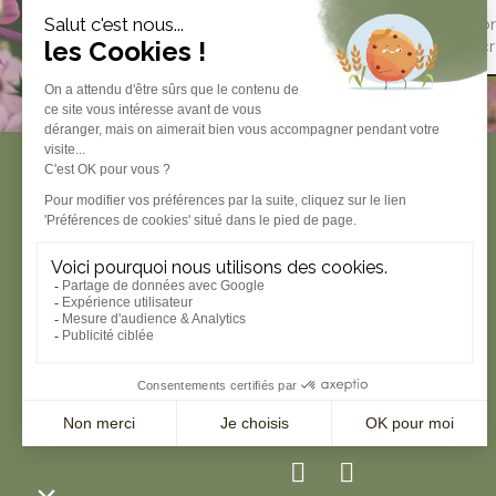
FAIT EN FRANCE
Créé et imprimé avec soin dans notre
À person
atelier parisien
de vos cr
Produits
Impression personnalisée
Mariage
Naissance
Carterie
Papeterie
Idées cadeaux