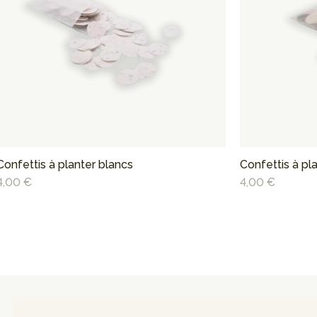
Confettis à planter blancs
Confettis à pl
4,00 €
4,00 €